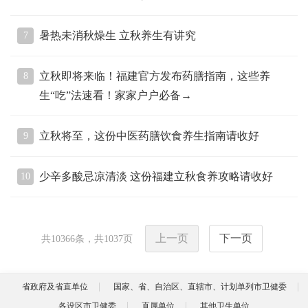
暑热未消秋燥生 立秋养生有讲究
7
立秋即将来临！福建官方发布药膳指南，这些养
8
生“吃”法速看！家家户户必备→
立秋将至，这份中医药膳饮食养生指南请收好
9
少辛多酸忌凉清淡 这份福建立秋食养攻略请收好
10
上一页
下一页
共
10366
条，共
1037
页
省政府及省直单位
国家、省、自治区、直辖市、计划单列市卫健委
各设区市卫健委
直属单位
其他卫生单位