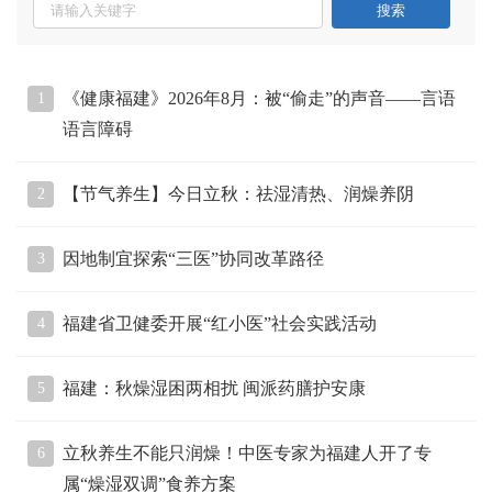
《健康福建》2026年8月：被“偷走”的声音——言语
1
语言障碍
【节气养生】今日立秋：祛湿清热、润燥养阴
2
因地制宜探索“三医”协同改革路径
3
福建省卫健委开展“红小医”社会实践活动
4
福建：秋燥湿困两相扰 闽派药膳护安康
5
立秋养生不能只润燥！中医专家为福建人开了专
6
属“燥湿双调”食养方案