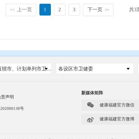
上一页
1
2
3
下一页
共
3
<<
>>
国家、省、自治区、直辖市、计划单列市卫健委
各设区市卫健委
新媒体矩阵
免责声明

健康福建官方微信
202000138号

健康福建官方微博