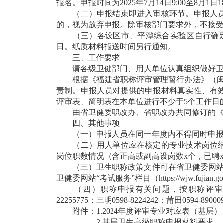
报名。申报时间为2025年7月14日9:00至8月
（二）申报结束即进入审核环节。申报人员及
的，视为放弃申报。除审核部门要求外，不接
（三）各设区市、平潭综合实验区自行确定所
日。纸质材料报送时间另行通知。
三、工作要求
请各级卫健部门、用人单位认真组织做好卫生
根据《福建省职称评审管理暂行办法》（闽人社
责制。申报人员对提供的申报材料真实性、有
评审表、简明表在本单位进行不少于5个工作日
由省卫健委职改办、省职改办共同修订的《福
四、其他事项
（一）申报人员在同一年度内不得同时申报卫
（二）用人单位应在核定的专业技术岗位结构
岗位职数情况（含正高或副高设岗数x个，已聘
（三）卫生职称政策文件可在省卫健委网站“
卫健委网站“考试服务”栏目（
https://wjw.fujian.go
（四）职称申报有关问题，按职称评审权限向相关部门咨
22255775；三明0598-8224242；莆田0594-8900
附件：1.
2024年度评审专业对应表（基层）
2.
基层卫生高级职称申报材料要求