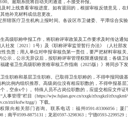
1日18:00。逾期系统将自动关闭通道，不接受补报。
时上线查看审核进度。如有退回的，根据审核反馈意见，在
受其他补充材料或信息更改。
辖医疗卫生机构上报时间。各设区市卫健委、平潭综合实验区社会
高级职称申报工作，将职称评审政策及工作要求及时传达通知
发〔2021〕1号）及《职称评审监管暂行办法》（人社部发〔2
效性负责；用人单位对申报审核负第一责任，要严把材料审核关
的公示，公示无异议后，按职称评审管理权限逐级报送；各级卫
建省卫生高级职称资格审核工作指南（2025版）》将同步下
生职称和基层卫生职称。已取得卫生职称的，不得申报同级基
比例内组织推荐。高级岗位没有相应职数的，不得申报基层
x个，空余x个）。特殊人员不占岗位职数的，应提交相应文件证
人事管理”栏目（
https://wjw.fujian.gov.cn/xxgk/zfxxgkzl/zfxxgkml/
v.cn/ztzl/ksfw/tzgg/
）下载。
询。联系电话：福州0591-83306056；厦门0592-2136
098；南平0599-8875131；龙岩0597-3298363；宁德0593-2299529