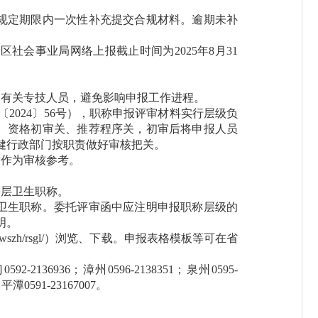
规定期限内一次性补充提交合规材料。逾期未补
事业局网络上报截止时间为2025年8月31
有关专技人员，避免影响申报工作进程。
024〕56号），职称申报评审材料实行层级负
、资格初审关、推荐程序关，初审后将申报人员
健行政部门按职责做好审核把关。
发作为审核参考。
层卫生职称。
卫生职称。委托评审函中应注明申报职称层级的
明。
wszh/rsgl/
）浏览、下载。申报表格模板等可在省
936；漳州0596-2138351；泉州0595-
；平潭0591-23167007。