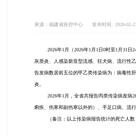
来源：福建省疾控中心
发布时间 : 2026-02-27
2026年
1
月（
2026
年
1
月
1
日
0
时至
1
月
31
日
2
灰质炎、人感染新亚型流感、狂犬病、流行性
告发病数居前五位的甲乙类传染病为：病毒性
炎。
2026年
1
月，全省共报告丙类传染病发病
2
痢疾、伤寒和副伤寒以外的）、手足口病、流
（备注：以上传染病报告统计的死亡人数