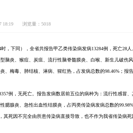
 18:19
浏览量：5018
4
时，下同），全省共报告甲乙类传染病发病
13284
例，死亡
28
人
乙型脑炎、猴痘、炭疽、流行性脑脊髓膜炎、白喉、新生儿破伤
肝炎、梅毒、肺结核、淋病、猩红热，占发病总数的
98.46%
；报
8357
例，无死亡。报告发病数居前五位的病种为：流行性感冒、
行性腮腺炎、急性出血性结膜炎，占丙类传染病发病总数的
99.98
，其死因不完全由所患传染病直接导致，也不作为我省传染病死