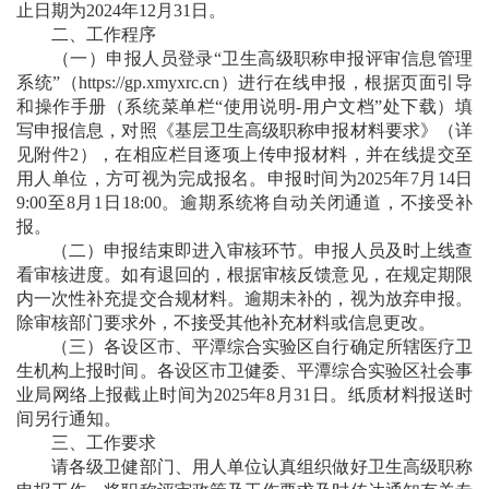
止日期为2024年12月31日。
二、工作程序
（一）申报人员登录“卫生高级职称申报评审信息管理
系统”（
https://gp.xmyxrc.cn
）进行在线申报，根据页面引导
和操作手册（系统菜单栏“使用说明-用户文档”处下载）填
写申报信息，对照《基层卫生高级职称申报材料要求》（详
见附件2），在相应栏目逐项上传申报材料，并在线提交至
用人单位，方可视为完成报名。申报时间为2025年7月14日
9:00至8月1日18:00。逾期系统将自动关闭通道，不接受补
报。
（二）申报结束即进入审核环节。申报人员及时上线查
看审核进度。如有退回的，根据审核反馈意见，在规定期限
内一次性补充提交合规材料。逾期未补的，视为放弃申报。
除审核部门要求外，不接受其他补充材料或信息更改。
（三）各设区市、平潭综合实验区自行确定所辖医疗卫
生机构上报时间。各设区市卫健委、平潭综合实验区社会事
业局网络上报截止时间为2025年8月31日。纸质材料报送时
间另行通知。
三、工作要求
请各级卫健部门、用人单位认真组织做好卫生高级职称