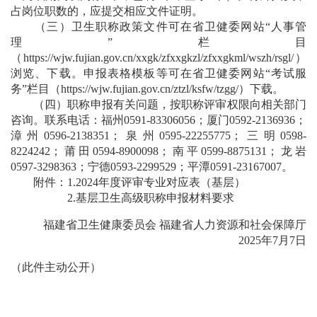
占岗位职数的，应提交相应文件证明。
（三）卫生职称政策文件可在省卫健委网站“人事管
理”栏目
（
https://wjw.fujian.gov.cn/xxgk/zfxxgkzl/zfxxgkml/wszh/rsgl/
）
浏览、下载。申报表格模板等可在省卫健委网站“考试服
务”栏目（
https://wjw.fujian.gov.cn/ztzl/ksfw/tzgg/
）下载。
（四）职称申报有关问题，按职称评审权限向相关部门
咨询。联系电话：福州0591-83306056；厦门0592-2136936；
漳州0596-2138351；泉州0595-22255775；三明0598-
8224242；莆田0594-8900098；南平0599-8875131；龙岩
0597-3298363；宁德0593-2299529；平潭0591-23167007。
附件：1.
2024年度评审专业对应表（基层）
2.
基层卫生高级职称申报材料要求
福建省卫生健康委员会 福建省人力资源和社会保障厅
2025年7月7日
（此件主动公开）