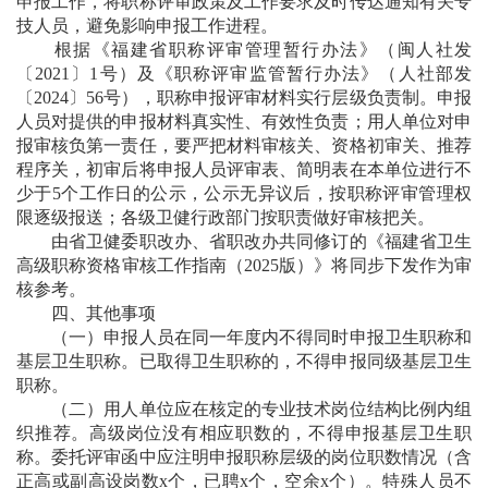
申报工作，将职称评审政策及工作要求及时传达通知有关专
技人员，避免影响申报工作进程。
根据《福建省职称评审管理暂行办法》（闽人社发
〔2021〕1号）及《职称评审监管暂行办法》（人社部发
〔2024〕56号），职称申报评审材料实行层级负责制。申报
人员对提供的申报材料真实性、有效性负责；用人单位对申
报审核负第一责任，要严把材料审核关、资格初审关、推荐
程序关，初审后将申报人员评审表、简明表在本单位进行不
少于5个工作日的公示，公示无异议后，按职称评审管理权
限逐级报送；各级卫健行政部门按职责做好审核把关。
由省卫健委职改办、省职改办共同修订的《福建省卫生
高级职称资格审核工作指南（2025版）》将同步下发作为审
核参考。
四、其他事项
（一）申报人员在同一年度内不得同时申报卫生职称和
基层卫生职称。已取得卫生职称的，不得申报同级基层卫生
职称。
（二）用人单位应在核定的专业技术岗位结构比例内组
织推荐。高级岗位没有相应职数的，不得申报基层卫生职
称。委托评审函中应注明申报职称层级的岗位职数情况（含
正高或副高设岗数x个，已聘x个，空余x个）。特殊人员不